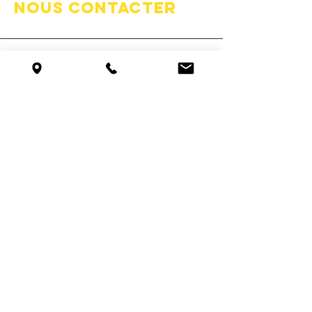
nous contacter
Adresse
8 Grande rue
25330 Fertans, France
Horaires
Lundi :
Fermé
Mardi - Vendredi :
10h00 - 12h00 |14h00 - 18h00
Samedi :
09h00 - 12h00 | 14H00 -
16H00
Dimanche :
Fermé