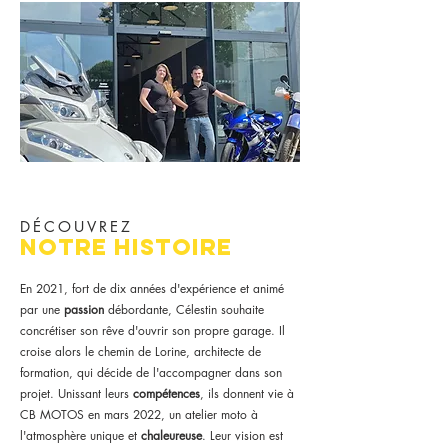
DÉCOUVREZ
Garage moto à Ornans, Besançon, Pontarlier
notre histoire
Vente moto occasion
Magasin de moto
En 2021, fort de dix années d'expérience et animé
Réparation quad
Réparation moto
par une
passion
débordante, Célestin souhaite
Entretien moto
concrétiser son rêve d'ouvrir son propre garage. Il
croise alors le chemin de Lorine, architecte de
formation, qui décide de l'accompagner dans son
projet. Unissant leurs
compétences
, ils donnent vie à
CB MOTOS en mars 2022, un atelier moto à
l'atmosphère unique et
chaleureuse
. Leur vision est