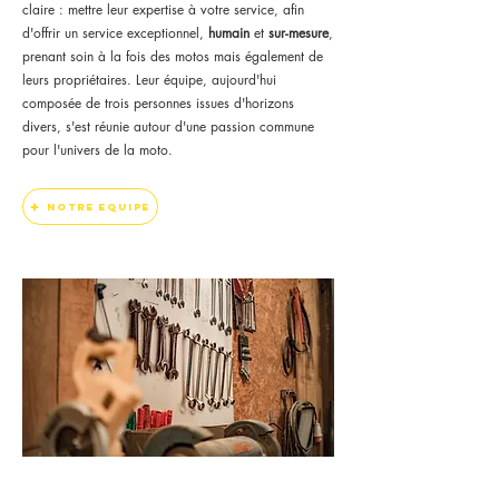
claire : mettre leur expertise à votre service, afin
d'offrir un service exceptionnel,
humain
et
sur-mesure
,
prenant soin à la fois des motos mais également de
leurs propriétaires. Leur équipe, aujourd'hui
composée de trois personnes issues d'horizons
divers, s'est réunie autour d'une passion commune
pour l'univers de la moto.
notre equipe